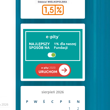
sierpień 2026
P
W
Ś
C
P
S
N
a 2026
1
2