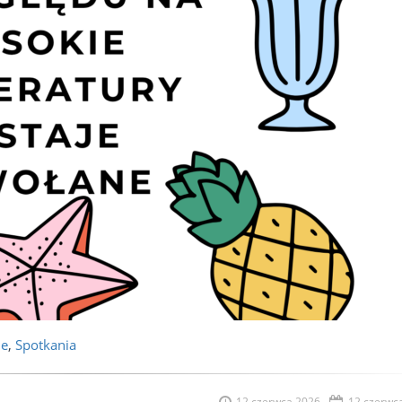
je
,
Spotkania
12 czerwca 2026
12 czerwc