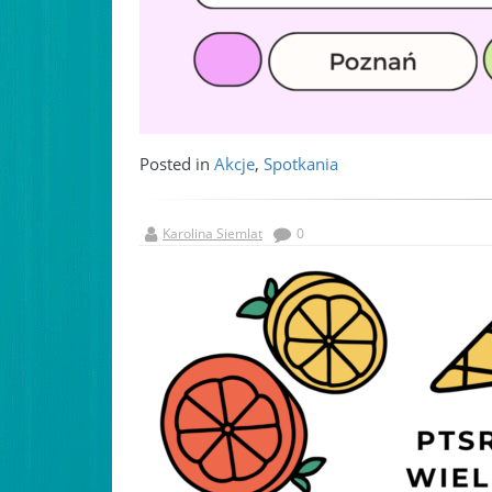
Posted in
Akcje
,
Spotkania
Karolina Siemlat
0